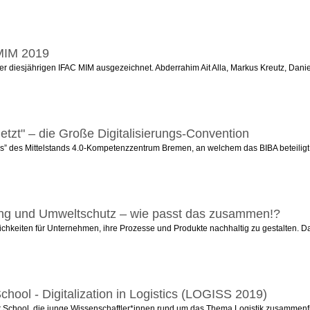
MIM 2019
sjährigen IFAC MIM ausgezeichnet. Abderrahim Ait Alla, Markus Kreutz, Daniel R
etzt" – die Große Digitalisierungs-Convention
s” des Mittelstands 4.0-Kompetenzzentrum Bremen, an welchem das BIBA beteiligt ist
erung und Umweltschutz – wie passt das zusammen!?
ichkeiten für Unternehmen, ihre Prozesse und Produkte nachhaltig zu gestalten. Dabei
hool - Digitalization in Logistics (LOGISS 2019)
hool, die junge Wissenschaftler*innen rund um das Thema Logistik zusammenführt