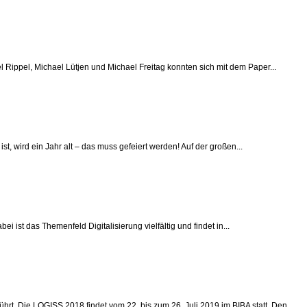
ippel, Michael Lütjen und Michael Freitag konnten sich mit dem Paper...
, wird ein Jahr alt – das muss gefeiert werden! Auf der großen...
 ist das Themenfeld Digitalisierung vielfältig und findet in...
. Die LOGISS 2018 findet vom 22. bis zum 26. Juli 2019 im BIBA statt. Den...