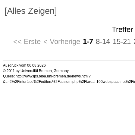
[Alles Zeigen]
Treffer
<< Erste
< Vorherige
1-7
8-14
15-21
Ausdruck vom 06.08.2026
© 2011 by Universität Bremen, Germany
Quelle: http://www.ips.biba.uni-bremen.de/news.html?
&L=2%2Finterface%2Feditors%2Fcustom.php%2Ffareal.100websp