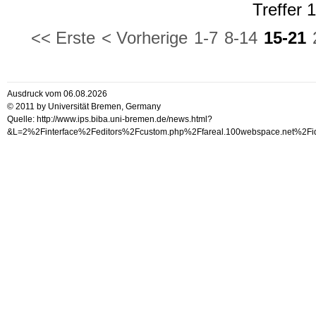
Treffer 
<< Erste
< Vorherige
1-7
8-14
15-21
Ausdruck vom 06.08.2026
© 2011 by Universität Bremen, Germany
Quelle: http://www.ips.biba.uni-bremen.de/news.html?
&L=2%2Finterface%2Feditors%2Fcustom.php%2Ffareal.100websp