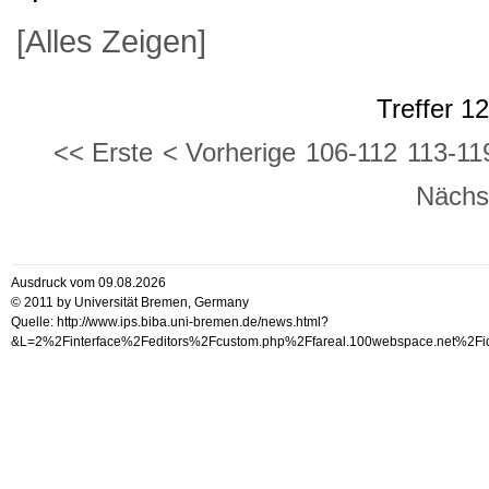
[Alles Zeigen]
Treffer 1
<< Erste
< Vorherige
106-112
113-11
Nächs
Ausdruck vom 09.08.2026
© 2011 by Universität Bremen, Germany
Quelle: http://www.ips.biba.uni-bremen.de/news.html?
&L=2%2Finterface%2Feditors%2Fcustom.php%2Ffareal.100websp