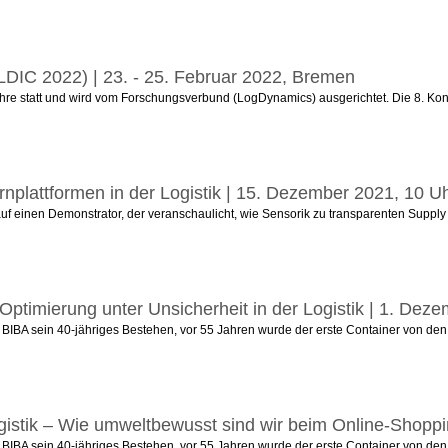
(LDIC 2022) | 23. - 25. Februar 2022, Bremen
ahre statt und wird vom Forschungsverbund (LogDynamics) ausgerichtet. Die 8. Konf
nplattformen in der Logistik | 15. Dezember 2021, 10 Uh
 auf einen Demonstrator, der veranschaulicht, wie Sensorik zu transparenten Supp
Optimierung unter Unsicherheit in der Logistik | 1. Deze
das BIBA sein 40-jähriges Bestehen, vor 55 Jahren wurde der erste Container von d
gistik – Wie umweltbewusst sind wir beim Online-Shoppi
das BIBA sein 40-jähriges Bestehen, vor 55 Jahren wurde der erste Container von d