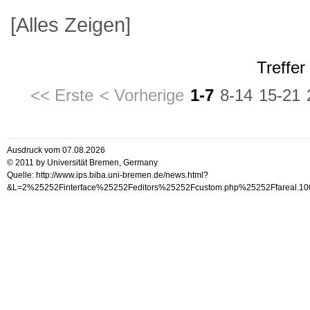
[Alles Zeigen]
Treffer
<< Erste
< Vorherige
1-7
8-14
15-21
Ausdruck vom 07.08.2026
© 2011 by Universität Bremen, Germany
Quelle: http://www.ips.biba.uni-bremen.de/news.html?
&L=2%25252Finterface%25252Feditors%25252Fcustom.php%25252Ffa