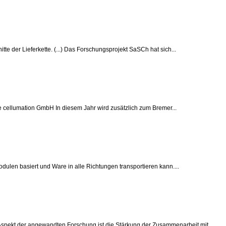
te der Lieferkette. (...) Das Forschungsprojekt SaSCh hat sich...
ie cellumation GmbH In diesem Jahr wird zusätzlich zum Bremer...
odulen basiert und Ware in alle Richtungen transportieren kann....
 Aspekt der angewandten Forschung ist die Stärkung der Zusammenarbeit mit...