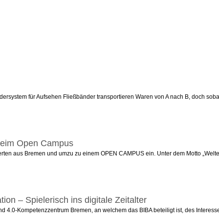
rdersystem für Aufsehen Fließbänder transportieren Waren von A nach B, doch soba
n beim Open Campus
ierten aus Bremen und umzu zu einem OPEN CAMPUS ein. Unter dem Motto „Welten öffn
ion – Spielerisch ins digitale Zeitalter
lstand 4.0-Kompetenzzentrum Bremen, an welchem das BIBA beteiligt ist, des Interes