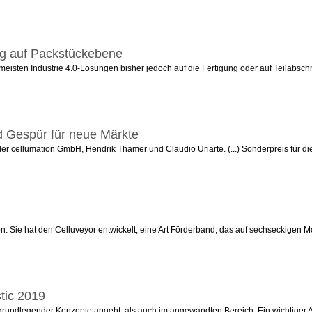
ing auf Packstückebene
meisten Industrie 4.0-Lösungen bisher jedoch auf die Fertigung oder auf Teilabschnit
d Gespür für neue Märkte
der cellumation GmbH, Hendrik Thamer und Claudio Uriarte. (...) Sonderpreis für d
on. Sie hat den Celluveyor entwickelt, eine Art Förderband, das auf sechseckigen M
stic 2019
g grundlegender Konzepte angeht, als auch im angewandten Bereich. Ein wichtiger