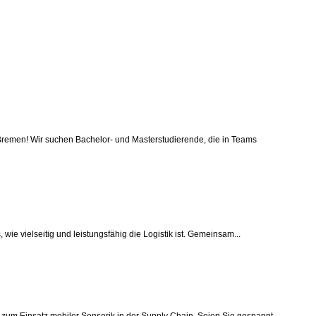
remen! Wir suchen Bachelor- und Masterstudierende, die in Teams
wie vielseitig und leistungsfähig die Logistik ist. Gemeinsam...
 zum Einsatz mobiler Sensorik in der Supply Chain. Seien Sie gespannt...