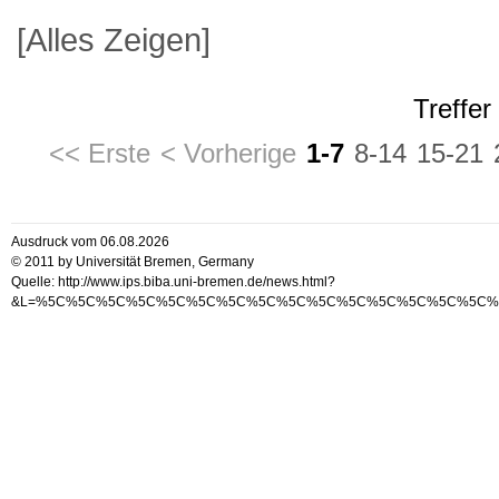
[Alles Zeigen]
Treffer
<< Erste
< Vorherige
1-7
8-14
15-21
Ausdruck vom 06.08.2026
© 2011 by Universität Bremen, Germany
Quelle: http://www.ips.biba.uni-bremen.de/news.html?
&L=%5C%5C%5C%5C%5C%5C%5C%5C%5C%5C%5C%5C%5C%5C%5C