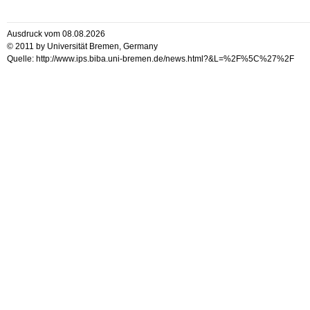
Ausdruck vom 08.08.2026
© 2011 by Universität Bremen, Germany
Quelle: http://www.ips.biba.uni-bremen.de/news.html?&L=%2F%5C%27%2F