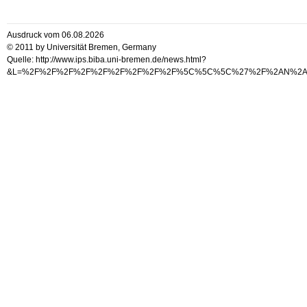
Ausdruck vom 06.08.2026
© 2011 by Universität Bremen, Germany
Quelle: http://www.ips.biba.uni-bremen.de/news.html?
&L=%2F%2F%2F%2F%2F%2F%2F%2F%2F%5C%5C%5C%27%2F%2AN%2