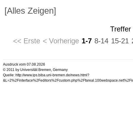
[Alles Zeigen]
Treffer
<< Erste
< Vorherige
1-7
8-14
15-21
Ausdruck vom 07.08.2026
© 2011 by Universität Bremen, Germany
Quelle: http://www.ips.biba.uni-bremen.de/news.html?
&L=2%2Finterface%2Feditors%2Fcustom.php%2Ffareal.100webspace.ne