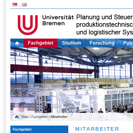
Fachgebiet
Studium
Forschung
Publ
Start
›
Fachgebiet
› Mitarbeiter
MITARBEITER
Fachgebiet