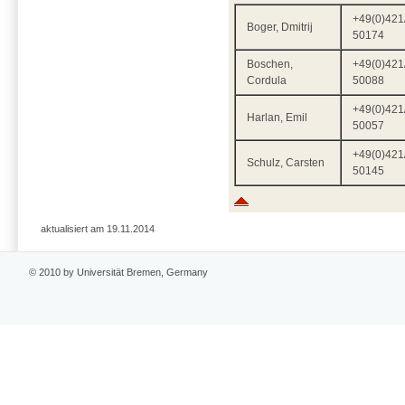
+49(0)421
Boger, Dmitrij
50174
Boschen,
+49(0)421
Cordula
50088
+49(0)421
Harlan, Emil
50057
+49(0)421
Schulz, Carsten
50145
aktualisiert am 19.11.2014
© 2010 by Universität Bremen, Germany