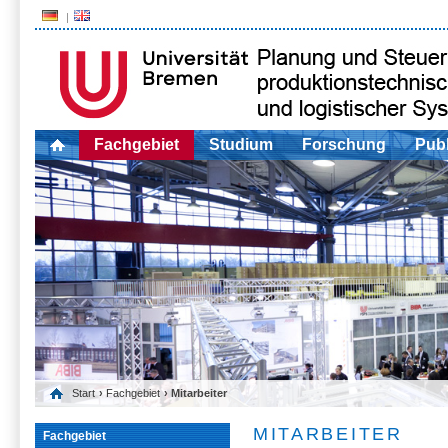
Fachgebiet
Studium
Forschung
Publ
Start
›
Fachgebiet
› Mitarbeiter
MITARBEITER
Fachgebiet