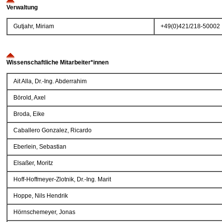
Verwaltung
Gutjahr, Miriam
+49(0)421/218-50002
Wissenschaftliche Mitarbeiter*innen
Ait Alla, Dr.-Ing. Abderrahim
Börold, Axel
Broda, Eike
Caballero Gonzalez, Ricardo
Eberlein, Sebastian
Elsaßer, Moritz
Hoff-Hoffmeyer-Zlotnik, Dr.-Ing. Marit
Hoppe, Nils Hendrik
Hörnschemeyer, Jonas