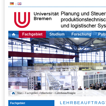
Fachgebiet
Studium
Forschung
Publ
Start
›
Fachgebiet
›
Mitarbeiter
› Lehrbeauftragte
LEHRBEAUFTRAG
Fachgebiet