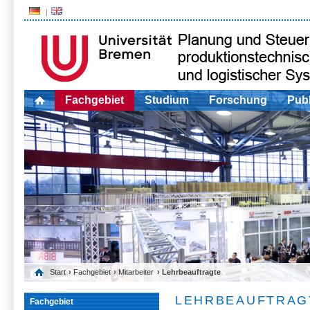
Fachgebiet
Studium
Forschung
Publ
Start
›
Fachgebiet
›
Mitarbeiter
› Lehrbeauftragte
LEHRBEAUFTRAG
Fachgebiet