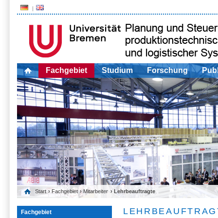
Fachgebiet
Studium
Forschung
Publ
Start
›
Fachgebiet
›
Mitarbeiter
› Lehrbeauftragte
LEHRBEAUFTRAG
Fachgebiet