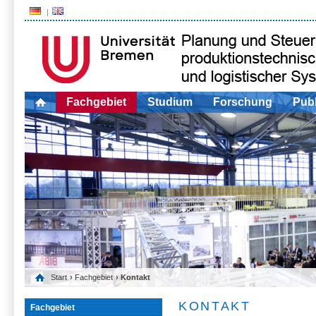
Fachgebiet
Studium
Forschung
Publ
Start
›
Fachgebiet
› Kontakt
KONTAKT
Fachgebiet