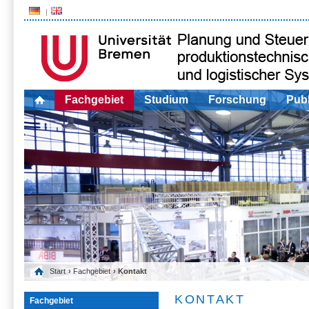
Fachgebiet
Studium
Forschung
Publ
Start
›
Fachgebiet
› Kontakt
KONTAKT
Fachgebiet