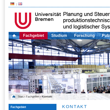
Fachgebiet
Studium
Forschung
Publ
Start
›
Fachgebiet
› Kontakt
KONTAKT
Fachgebiet