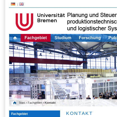
Fachgebiet
Studium
Forschung
Publ
Start
›
Fachgebiet
› Kontakt
KONTAKT
Fachgebiet