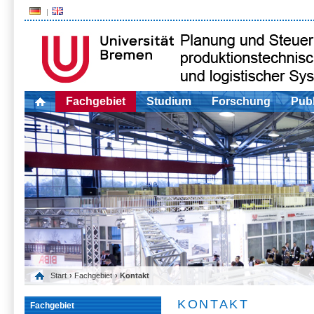
Fachgebiet
Studium
Forschung
Publ
Start
›
Fachgebiet
› Kontakt
KONTAKT
Fachgebiet