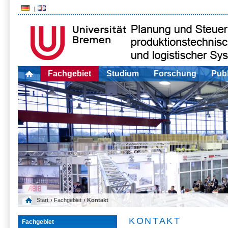
Fachgebiet
Studium
Forschung
Publ
Start
›
Fachgebiet
› Kontakt
KONTAKT
Fachgebiet