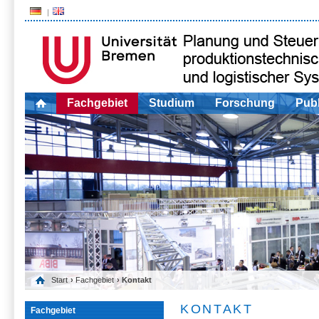
Fachgebiet
Studium
Forschung
Publ
Start
›
Fachgebiet
› Kontakt
KONTAKT
Fachgebiet