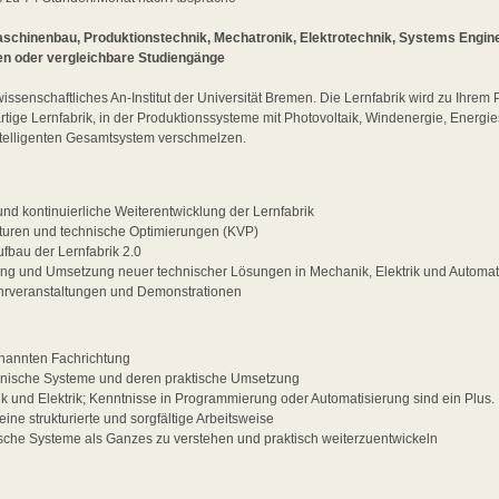
schinenbau, Produktionstechnik, Mechatronik, Elektrotechnik, Systems Enginee
en oder vergleichbare Studiengänge
wissenschaftliches An-Institut der Universität Bremen. Die Lernfabrik wird zu Ihre
artige Lernfabrik, in der Produktionssysteme mit Photovoltaik, Windenergie, Energ
intelligenten Gesamtsystem verschmelzen.
nd kontinuierliche Weiterentwicklung der Lernfabrik
turen und technische Optimierungen (KVP)
ufbau der Lernfabrik 2.0
ung und Umsetzung neuer technischer Lösungen in Mechanik, Elektrik und Automat
ehrveranstaltungen und Demonstrationen
nannten Fachrichtung
chnische Systeme und deren praktische Umsetzung
k und Elektrik; Kenntnisse in Programmierung oder Automatisierung sind ein Plus.
eine strukturierte und sorgfältige Arbeitsweise
sche Systeme als Ganzes zu verstehen und praktisch weiterzuentwickeln