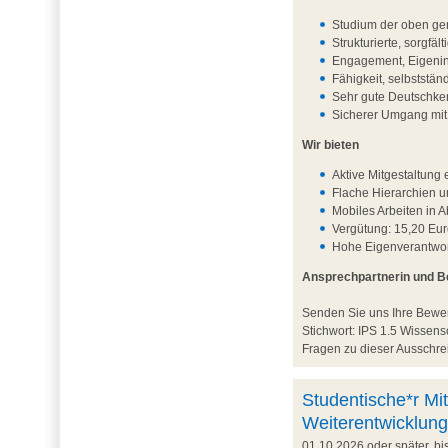
Studium der oben ge
Strukturierte, sorgfä
Engagement, Eigenini
Fähigkeit, selbststä
Sehr gute Deutschken
Sicherer Umgang mi
Wir bieten
Aktive Mitgestaltun
Flache Hierarchien 
Mobiles Arbeiten in 
Vergütung: 15,20 Eur
Hohe Eigenverantwort
Ansprechpartnerin und 
Senden Sie uns Ihre Bew
Stichwort: IPS 1.5 Wisse
Fragen zu dieser Ausschrei
Studentische*r Mit
Weiterentwicklung
01.10.2026 oder später, b