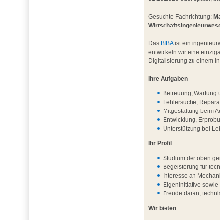
Gesuchte Fachrichtung:
Ma
Wirtschaftsingenieurwes
Das
BIBA
ist ein ingenieur
entwickeln wir eine einzig
Digitalisierung zu einem 
Ihre Aufgaben
Betreuung, Wartung u
Fehlersuche, Repara
Mitgestaltung beim A
Entwicklung, Erprob
Unterstützung bei L
Ihr Profil
Studium der oben ge
Begeisterung für te
Interesse an Mechani
Eigeninitiative sowie 
Freude daran, techni
Wir bieten