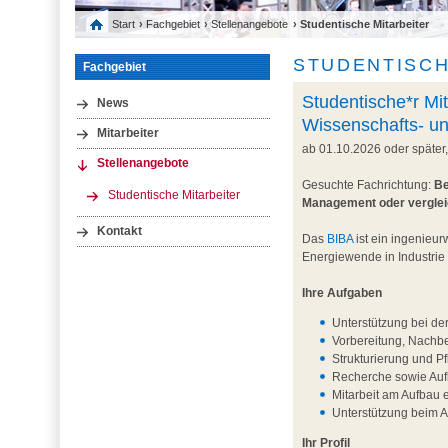
Start
›
Fachgebiet
›
Stellenangebote
› Studentische Mitarbeiter
STUDENTISCH
Fachgebiet
Studentische*r Mit
News
Wissenschafts- u
Mitarbeiter
ab 01.10.2026 oder später
Stellenangebote
Gesuchte Fachrichtung:
Be
Studentische Mitarbeiter
Management oder vergle
Kontakt
Das
BIBA
ist ein ingenieur
Energiewende in Industrie
Ihre Aufgaben
Unterstützung bei de
Vorbereitung, Nachb
Strukturierung und P
Recherche sowie Aufb
Mitarbeit am Aufbau 
Unterstützung beim 
Ihr Profil