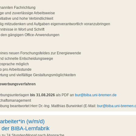
nannten Fachrichtung
ltige und zuverlässige Arbeitsweise
tiative und hohe Verbindlichkeit
ndig mitzudenken und Aufgaben eigenverantwortlich voranzubringen
ntnisse in Wort und Schrift
t den gängigen Office-Anwendungen
g eines neuen Forschungsfeldes zur Energiewende
und schnelle Entscheidungswege
Absprache möglich
o pro Arbeitsstunde
ung und vielfältige Gestaltungsmöglichkeiten
Bewerbungsverfahren
erbungsunterlagen
bis 31.08.2026
als PDF an
bur@biba.uni-bremen.de
nschaftsmanagement
bung beantwortet Herr Dr.-Ing. Matthias Burwinkel (E-Mail:
bur@biba.uni-bremen.
arbeiter*in (w/m/d)
 der BIBA-Lernfabrik
is zu 74 Stunden/Monat nach Absprache