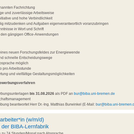
nannten Fachrichtung
ltige und zuverlässige Arbeitsweise
tiative und hohe Verbindlichkeit
ndig mitzudenken und Aufgaben eigenverantwortlich voranzubringen
ntnisse in Wort und Schrift
t den gängigen Office-Anwendungen
g eines neuen Forschungsfeldes zur Energiewende
und schnelle Entscheidungswege
Absprache möglich
o pro Arbeitsstunde
ung und vielfältige Gestaltungsmöglichkeiten
Bewerbungsverfahren
erbungsunterlagen
bis 31.08.2026
als PDF an
bur@biba.uni-bremen.de
nschaftsmanagement
bung beantwortet Herr Dr.-Ing. Matthias Burwinkel (E-Mail:
bur@biba.uni-bremen.
arbeiter*in (w/m/d)
 der BIBA-Lernfabrik
is zu 74 Stunden/Monat nach Absprache