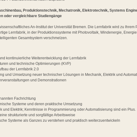
schinenbau, Produktionstechnik, Mechatronik, Elektrotechnik, Systems Enginee
en oder vergleichbare Studiengänge
wissenschaftliches An-Institut der Universität Bremen. Die Lernfabrik wird zu Ihre
artige Lernfabrik, in der Produktionssysteme mit Photovoltaik, Windenergie, Energ
intelligenten Gesamtsystem verschmelzen.
nd kontinuierliche Weiterentwicklung der Lernfabrik
turen und technische Optimierungen (KVP)
ufbau der Lernfabrik 2.0
ung und Umsetzung neuer technischer Lösungen in Mechanik, Elektrik und Automat
ehrveranstaltungen und Demonstrationen
nannten Fachrichtung
chnische Systeme und deren praktische Umsetzung
k und Elektrik; Kenntnisse in Programmierung oder Automatisierung sind ein Plus.
eine strukturierte und sorgfältige Arbeitsweise
sche Systeme als Ganzes zu verstehen und praktisch weiterzuentwickeln