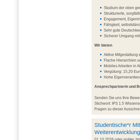
Studium der oben ge
Strukturierte, sorgfä
Engagement, Eigenini
Fähigkeit, selbststä
Sehr gute Deutschken
Sicherer Umgang mi
Wir bieten
Aktive Mitgestaltun
Flache Hierarchien 
Mobiles Arbeiten in 
Vergütung: 15,20 Eur
Hohe Eigenverantwort
Ansprechpartnerin und 
Senden Sie uns Ihre Bew
Stichwort: IPS 1.5 Wisse
Fragen zu dieser Ausschrei
Studentische*r Mit
Weiterentwicklung
01.10.2026 oder später, b