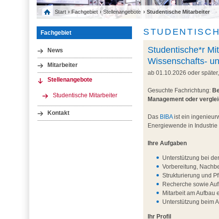
Start
›
Fachgebiet
›
Stellenangebote
› Studentische Mitarbeiter
STUDENTISCH
Fachgebiet
Studentische*r Mit
News
Wissenschafts- u
Mitarbeiter
ab 01.10.2026 oder später
Stellenangebote
Gesuchte Fachrichtung:
Be
Studentische Mitarbeiter
Management oder vergle
Kontakt
Das
BIBA
ist ein ingenieur
Energiewende in Industrie
Ihre Aufgaben
Unterstützung bei de
Vorbereitung, Nachb
Strukturierung und P
Recherche sowie Aufb
Mitarbeit am Aufbau 
Unterstützung beim 
Ihr Profil