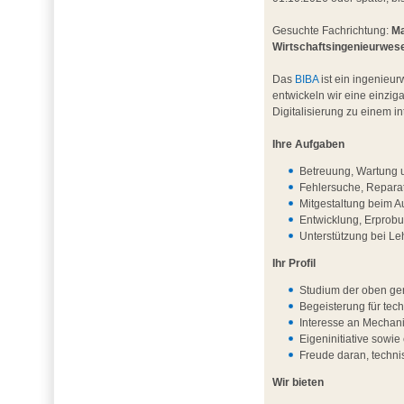
Gesuchte Fachrichtung:
Ma
Wirtschaftsingenieurwes
Das
BIBA
ist ein ingenieur
entwickeln wir eine einzig
Digitalisierung zu einem 
Ihre Aufgaben
Betreuung, Wartung u
Fehlersuche, Repara
Mitgestaltung beim A
Entwicklung, Erprob
Unterstützung bei L
Ihr Profil
Studium der oben ge
Begeisterung für te
Interesse an Mechani
Eigeninitiative sowie 
Freude daran, techni
Wir bieten