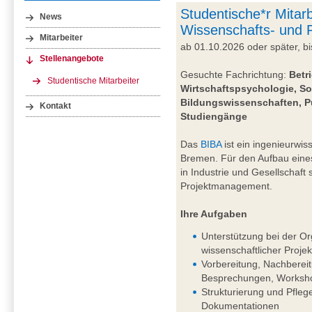
Studentische*r Mitarb
News
Wissenschafts- und
Mitarbeiter
ab 01.10.2026 oder später, 
Stellenangebote
Gesuchte Fachrichtung:
Betr
Studentische Mitarbeiter
Wirtschaftspsychologie, So
Bildungswissenschaften, P
Kontakt
Studiengänge
Das
BIBA
ist ein ingenieurwiss
Bremen. Für den Aufbau eine
in Industrie und Gesellschaft
Projektmanagement.
Ihre Aufgaben
Unterstützung bei der Or
wissenschaftlicher Projek
Vorbereitung, Nachberei
Besprechungen, Worksho
Strukturierung und Pfleg
Dokumentationen