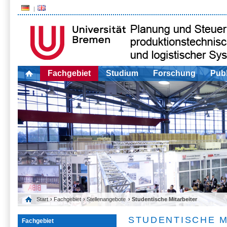
Fachgebiet
Studium
Forschung
Publ
Start
›
Fachgebiet
›
Stellenangebote
› Studentische Mitarbeiter
STUDENTISCHE M
Fachgebiet