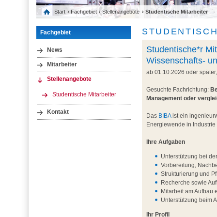
Start
›
Fachgebiet
›
Stellenangebote
› Studentische Mitarbeiter
STUDENTISCH
Fachgebiet
Studentische*r Mit
News
Wissenschafts- u
Mitarbeiter
ab 01.10.2026 oder später
Stellenangebote
Gesuchte Fachrichtung:
Be
Studentische Mitarbeiter
Management oder vergle
Kontakt
Das
BIBA
ist ein ingenieur
Energiewende in Industrie
Ihre Aufgaben
Unterstützung bei de
Vorbereitung, Nachb
Strukturierung und P
Recherche sowie Aufb
Mitarbeit am Aufbau 
Unterstützung beim 
Ihr Profil