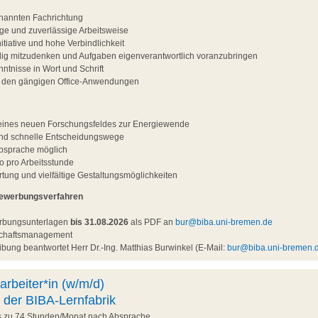
nannten Fachrichtung
ltige und zuverlässige Arbeitsweise
tiative und hohe Verbindlichkeit
ndig mitzudenken und Aufgaben eigenverantwortlich voranzubringen
ntnisse in Wort und Schrift
t den gängigen Office-Anwendungen
g eines neuen Forschungsfeldes zur Energiewende
und schnelle Entscheidungswege
Absprache möglich
o pro Arbeitsstunde
ung und vielfältige Gestaltungsmöglichkeiten
Bewerbungsverfahren
erbungsunterlagen
bis 31.08.2026
als PDF an
bur@biba.uni-bremen.de
nschaftsmanagement
bung beantwortet Herr Dr.-Ing. Matthias Burwinkel (E-Mail:
bur@biba.uni-bremen.
arbeiter*in (w/m/d)
 der BIBA-Lernfabrik
is zu 74 Stunden/Monat nach Absprache