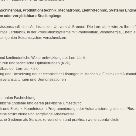
schinenbau, Produktionstechnik, Mechatronik, Elektrotechnik, Systems Enginee
en oder vergleichbare Studiengänge
wissenschaftliches An-Institut der Universität Bremen. Die Lernfabrik wird zu Ihre
artige Lernfabrik, in der Produktionssysteme mit Photovoltaik, Windenergie, Energ
intelligenten Gesamtsystem verschmelzen.
nd kontinuierliche Weiterentwicklung der Lernfabrik
turen und technische Optimierungen (KVP)
ufbau der Lernfabrik 2.0
ung und Umsetzung neuer technischer Lösungen in Mechanik, Elektrik und Automat
ehrveranstaltungen und Demonstrationen
nannten Fachrichtung
chnische Systeme und deren praktische Umsetzung
k und Elektrik; Kenntnisse in Programmierung oder Automatisierung sind ein Plus.
eine strukturierte und sorgfältige Arbeitsweise
sche Systeme als Ganzes zu verstehen und praktisch weiterzuentwickeln