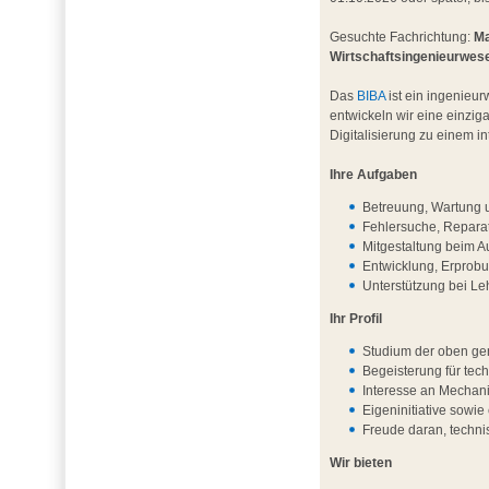
Gesuchte Fachrichtung:
Ma
Wirtschaftsingenieurwes
Das
BIBA
ist ein ingenieur
entwickeln wir eine einzig
Digitalisierung zu einem 
Ihre Aufgaben
Betreuung, Wartung u
Fehlersuche, Repara
Mitgestaltung beim A
Entwicklung, Erprob
Unterstützung bei L
Ihr Profil
Studium der oben ge
Begeisterung für te
Interesse an Mechani
Eigeninitiative sowie 
Freude daran, techni
Wir bieten