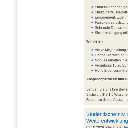
Studium der oben ge
Strukturierte, sorgfä
Engagement, Eigenini
Fähigkeit, selbststä
Sehr gute Deutschken
Sicherer Umgang mi
Wir bieten
Aktive Mitgestaltun
Flache Hierarchien 
Mobiles Arbeiten in 
Vergütung: 15,20 Eur
Hohe Eigenverantwort
Ansprechpartnerin und 
Senden Sie uns Ihre Bew
Stichwort: IPS 1.5 Wisse
Fragen zu dieser Ausschrei
Studentische*r Mit
Weiterentwicklung
01.10.2026 oder später, b