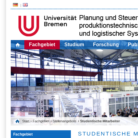
Fachgebiet
Studium
Forschung
Publ
Start
›
Fachgebiet
›
Stellenangebote
› Studentische Mitarbeiter
STUDENTISCHE M
Fachgebiet