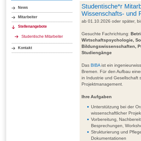
Studentische*r Mitarb
News
Wissenschafts- und
Mitarbeiter
ab 01.10.2026 oder später, 
Stellenangebote
Gesuchte Fachrichtung:
Betr
Studentische Mitarbeiter
Wirtschaftspsychologie, So
Bildungswissenschaften, P
Kontakt
Studiengänge
Das
BIBA
ist ein ingenieurwiss
Bremen. Für den Aufbau eine
in Industrie und Gesellschaft
Projektmanagement.
Ihre Aufgaben
Unterstützung bei der Or
wissenschaftlicher Projek
Vorbereitung, Nachberei
Besprechungen, Worksho
Strukturierung und Pfleg
Dokumentationen