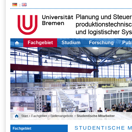
Fachgebiet
Studium
Forschung
Publ
Start
›
Fachgebiet
›
Stellenangebote
› Studentische Mitarbeiter
STUDENTISCHE M
Fachgebiet