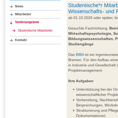
Studentische*r Mitarb
News
Wissenschafts- und
Mitarbeiter
ab 01.10.2026 oder später, 
Stellenangebote
Gesuchte Fachrichtung:
Betr
Studentische Mitarbeiter
Wirtschaftspsychologie, So
Bildungswissenschaften, P
Kontakt
Studiengänge
Das
BIBA
ist ein ingenieurwiss
Bremen. Für den Aufbau eine
in Industrie und Gesellschaft
Projektmanagement.
Ihre Aufgaben
Unterstützung bei der Or
wissenschaftlicher Projek
Vorbereitung, Nachberei
Besprechungen, Worksho
Strukturierung und Pfleg
Dokumentationen