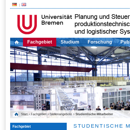
Fachgebiet
Studium
Forschung
Publ
Start
›
Fachgebiet
›
Stellenangebote
› Studentische Mitarbeiter
STUDENTISCHE M
Fachgebiet