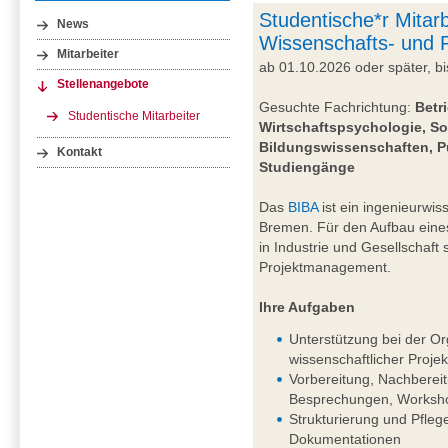
Studentische*r Mitarb
News
Wissenschafts- und
Mitarbeiter
ab 01.10.2026 oder später, 
Stellenangebote
Gesuchte Fachrichtung:
Betr
Studentische Mitarbeiter
Wirtschaftspsychologie, So
Bildungswissenschaften, P
Kontakt
Studiengänge
Das
BIBA
ist ein ingenieurwiss
Bremen. Für den Aufbau eine
in Industrie und Gesellschaft
Projektmanagement.
Ihre Aufgaben
Unterstützung bei der Or
wissenschaftlicher Projek
Vorbereitung, Nachberei
Besprechungen, Worksho
Strukturierung und Pfleg
Dokumentationen