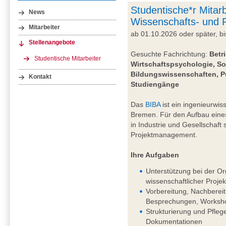
Studentische*r Mitarb
News
Wissenschafts- und
Mitarbeiter
ab 01.10.2026 oder später, 
Stellenangebote
Gesuchte Fachrichtung:
Betr
Studentische Mitarbeiter
Wirtschaftspsychologie, So
Bildungswissenschaften, P
Kontakt
Studiengänge
Das
BIBA
ist ein ingenieurwiss
Bremen. Für den Aufbau eine
in Industrie und Gesellschaft
Projektmanagement.
Ihre Aufgaben
Unterstützung bei der Or
wissenschaftlicher Projek
Vorbereitung, Nachberei
Besprechungen, Worksho
Strukturierung und Pfleg
Dokumentationen