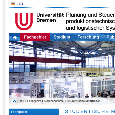
Fachgebiet
Studium
Forschung
Publ
Start
›
Fachgebiet
›
Stellenangebote
› Studentische Mitarbeiter
STUDENTISCHE M
Fachgebiet