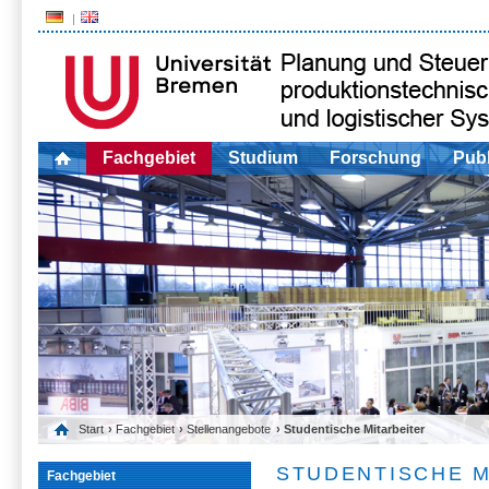
Fachgebiet
Studium
Forschung
Publ
Start
›
Fachgebiet
›
Stellenangebote
› Studentische Mitarbeiter
STUDENTISCHE M
Fachgebiet