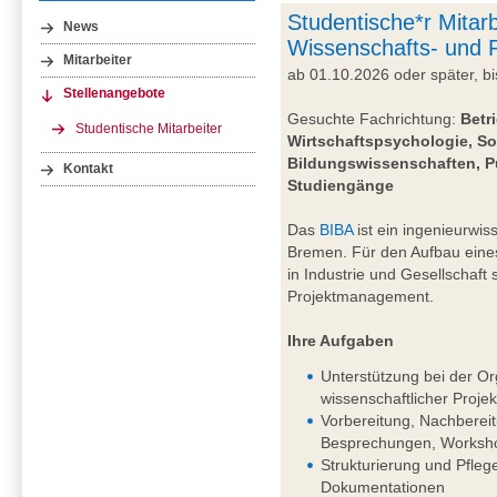
Studentische*r Mitarb
News
Wissenschafts- und
Mitarbeiter
ab 01.10.2026 oder später, 
Stellenangebote
Gesuchte Fachrichtung:
Betr
Studentische Mitarbeiter
Wirtschaftspsychologie, So
Bildungswissenschaften, P
Kontakt
Studiengänge
Das
BIBA
ist ein ingenieurwiss
Bremen. Für den Aufbau eine
in Industrie und Gesellschaft
Projektmanagement.
Ihre Aufgaben
Unterstützung bei der Or
wissenschaftlicher Projek
Vorbereitung, Nachberei
Besprechungen, Worksho
Strukturierung und Pfleg
Dokumentationen