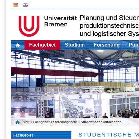
Fachgebiet
Studium
Forschung
Publ
Start
›
Fachgebiet
›
Stellenangebote
› Studentische Mitarbeiter
STUDENTISCHE M
Fachgebiet