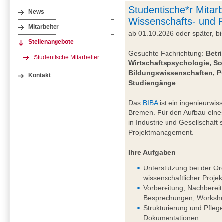
Studentische*r Mitarb
News
Wissenschafts- und
Mitarbeiter
ab 01.10.2026 oder später, 
Stellenangebote
Gesuchte Fachrichtung:
Betr
Studentische Mitarbeiter
Wirtschaftspsychologie, So
Bildungswissenschaften, P
Kontakt
Studiengänge
Das
BIBA
ist ein ingenieurwiss
Bremen. Für den Aufbau eine
in Industrie und Gesellschaft
Projektmanagement.
Ihre Aufgaben
Unterstützung bei der Or
wissenschaftlicher Projek
Vorbereitung, Nachberei
Besprechungen, Worksho
Strukturierung und Pfleg
Dokumentationen