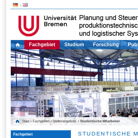
Fachgebiet
Studium
Forschung
Publ
Start
›
Fachgebiet
›
Stellenangebote
› Studentische Mitarbeiter
STUDENTISCHE M
Fachgebiet