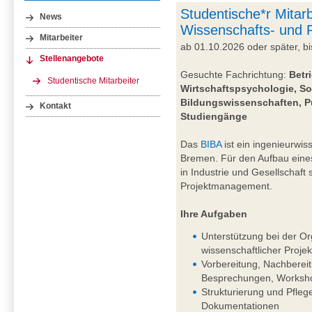
Studentische*r Mitarb
News
Wissenschafts- und
Mitarbeiter
ab 01.10.2026 oder später, 
Stellenangebote
Gesuchte Fachrichtung:
Betr
Studentische Mitarbeiter
Wirtschaftspsychologie, So
Bildungswissenschaften, P
Kontakt
Studiengänge
Das
BIBA
ist ein ingenieurwiss
Bremen. Für den Aufbau eine
in Industrie und Gesellschaft
Projektmanagement.
Ihre Aufgaben
Unterstützung bei der Or
wissenschaftlicher Projek
Vorbereitung, Nachberei
Besprechungen, Worksho
Strukturierung und Pfleg
Dokumentationen