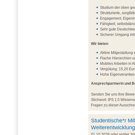
Studium der oben ge
Strukturierte, sorgfä
Engagement, Eigenini
Fähigkeit, selbststä
Sehr gute Deutschken
Sicherer Umgang mi
Wir bieten
Aktive Mitgestaltun
Flache Hierarchien 
Mobiles Arbeiten in 
Vergütung: 15,20 Eur
Hohe Eigenverantwort
Ansprechpartnerin und 
Senden Sie uns Ihre Bew
Stichwort: IPS 1.5 Wisse
Fragen zu dieser Ausschrei
Studentische*r Mit
Weiterentwicklung
01.10.2026 oder später, b