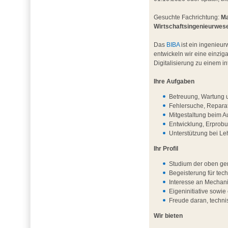
Gesuchte Fachrichtung:
Ma
Wirtschaftsingenieurwes
Das
BIBA
ist ein ingenieur
entwickeln wir eine einzig
Digitalisierung zu einem 
Ihre Aufgaben
Betreuung, Wartung u
Fehlersuche, Repara
Mitgestaltung beim A
Entwicklung, Erprob
Unterstützung bei L
Ihr Profil
Studium der oben ge
Begeisterung für te
Interesse an Mechani
Eigeninitiative sowie 
Freude daran, techni
Wir bieten