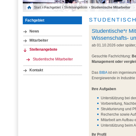
Start
›
Fachgebiet
›
Stellenangebote
› Studentische Mitarbeiter
STUDENTISCH
Fachgebiet
Studentische*r Mit
News
Wissenschafts- u
Mitarbeiter
ab 01.10.2026 oder später
Stellenangebote
Gesuchte Fachrichtung:
Be
Studentische Mitarbeiter
Management oder vergle
Kontakt
Das
BIBA
ist ein ingenieur
Energiewende in Industrie
Ihre Aufgaben
Unterstützung bei de
Vorbereitung, Nachb
Strukturierung und P
Recherche sowie Aufb
Mitarbeit am Aufbau 
Unterstützung beim 
Ihr Profil