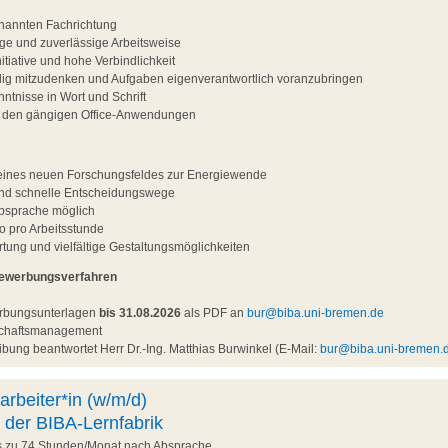
nannten Fachrichtung
ltige und zuverlässige Arbeitsweise
tiative und hohe Verbindlichkeit
ndig mitzudenken und Aufgaben eigenverantwortlich voranzubringen
ntnisse in Wort und Schrift
t den gängigen Office-Anwendungen
g eines neuen Forschungsfeldes zur Energiewende
und schnelle Entscheidungswege
Absprache möglich
o pro Arbeitsstunde
ung und vielfältige Gestaltungsmöglichkeiten
Bewerbungsverfahren
erbungsunterlagen
bis 31.08.2026
als PDF an
bur@biba.uni-bremen.de
nschaftsmanagement
bung beantwortet Herr Dr.-Ing. Matthias Burwinkel (E-Mail:
bur@biba.uni-bremen.
arbeiter*in (w/m/d)
 der BIBA-Lernfabrik
is zu 74 Stunden/Monat nach Absprache