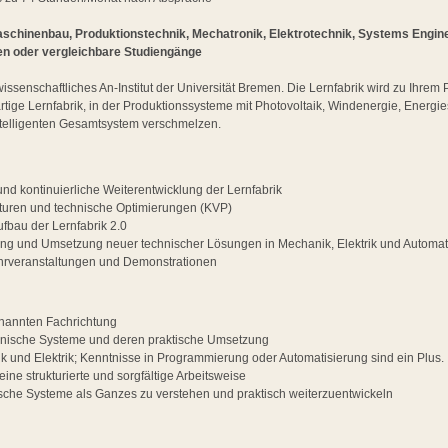
schinenbau, Produktionstechnik, Mechatronik, Elektrotechnik, Systems Enginee
en oder vergleichbare Studiengänge
wissenschaftliches An-Institut der Universität Bremen. Die Lernfabrik wird zu Ihre
artige Lernfabrik, in der Produktionssysteme mit Photovoltaik, Windenergie, Energ
intelligenten Gesamtsystem verschmelzen.
nd kontinuierliche Weiterentwicklung der Lernfabrik
turen und technische Optimierungen (KVP)
ufbau der Lernfabrik 2.0
ung und Umsetzung neuer technischer Lösungen in Mechanik, Elektrik und Automat
ehrveranstaltungen und Demonstrationen
nannten Fachrichtung
chnische Systeme und deren praktische Umsetzung
k und Elektrik; Kenntnisse in Programmierung oder Automatisierung sind ein Plus.
eine strukturierte und sorgfältige Arbeitsweise
sche Systeme als Ganzes zu verstehen und praktisch weiterzuentwickeln