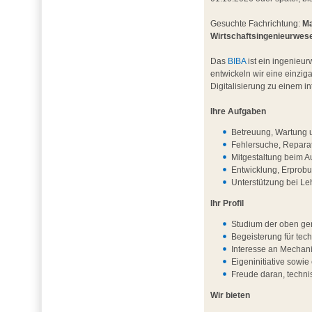
Gesuchte Fachrichtung:
Ma
Wirtschaftsingenieurwes
Das
BIBA
ist ein ingenieur
entwickeln wir eine einzig
Digitalisierung zu einem 
Ihre Aufgaben
Betreuung, Wartung u
Fehlersuche, Repara
Mitgestaltung beim A
Entwicklung, Erprob
Unterstützung bei L
Ihr Profil
Studium der oben ge
Begeisterung für te
Interesse an Mechani
Eigeninitiative sowie 
Freude daran, techni
Wir bieten