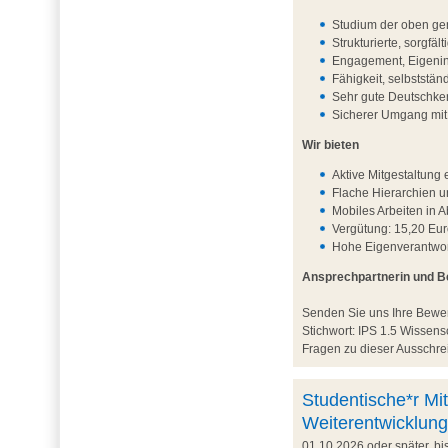
Studium der oben ge
Strukturierte, sorgfä
Engagement, Eigenini
Fähigkeit, selbststä
Sehr gute Deutschken
Sicherer Umgang mi
Wir bieten
Aktive Mitgestaltun
Flache Hierarchien 
Mobiles Arbeiten in 
Vergütung: 15,20 Eur
Hohe Eigenverantwort
Ansprechpartnerin und 
Senden Sie uns Ihre Bew
Stichwort: IPS 1.5 Wisse
Fragen zu dieser Ausschrei
Studentische*r Mit
Weiterentwicklung
01.10.2026 oder später, b