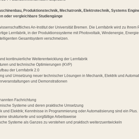
schinenbau, Produktionstechnik, Mechatronik, Elektrotechnik, Systems Enginee
en oder vergleichbare Studiengänge
wissenschaftliches An-Institut der Universität Bremen. Die Lernfabrik wird zu Ihre
artige Lernfabrik, in der Produktionssysteme mit Photovoltaik, Windenergie, Energ
intelligenten Gesamtsystem verschmelzen.
nd kontinuierliche Weiterentwicklung der Lernfabrik
turen und technische Optimierungen (KVP)
ufbau der Lernfabrik 2.0
ung und Umsetzung neuer technischer Lösungen in Mechanik, Elektrik und Automat
ehrveranstaltungen und Demonstrationen
nannten Fachrichtung
chnische Systeme und deren praktische Umsetzung
k und Elektrik; Kenntnisse in Programmierung oder Automatisierung sind ein Plus.
eine strukturierte und sorgfältige Arbeitsweise
sche Systeme als Ganzes zu verstehen und praktisch weiterzuentwickeln