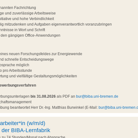
nannten Fachrichtung
ltige und zuverlässige Arbeitsweise
tiative und hohe Verbindlichkeit
ndig mitzudenken und Aufgaben eigenverantwortlich voranzubringen
ntnisse in Wort und Schrift
t den gängigen Office-Anwendungen
g eines neuen Forschungsfeldes zur Energiewende
und schnelle Entscheidungswege
Absprache möglich
o pro Arbeitsstunde
ung und vielfältige Gestaltungsmöglichkeiten
Bewerbungsverfahren
erbungsunterlagen
bis 31.08.2026
als PDF an
bur@biba.uni-bremen.de
nschaftsmanagement
bung beantwortet Herr Dr.-Ing. Matthias Burwinkel (E-Mail:
bur@biba.uni-bremen.
arbeiter*in (w/m/d)
 der BIBA-Lernfabrik
is zu 74 Stunden/Monat nach Absprache