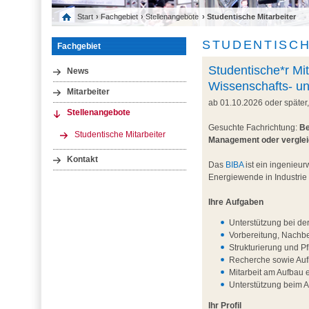
Start
›
Fachgebiet
›
Stellenangebote
› Studentische Mitarbeiter
STUDENTISCH
Fachgebiet
Studentische*r Mit
News
Wissenschafts- u
Mitarbeiter
ab 01.10.2026 oder später
Stellenangebote
Gesuchte Fachrichtung:
Be
Studentische Mitarbeiter
Management oder vergle
Kontakt
Das
BIBA
ist ein ingenieur
Energiewende in Industrie
Ihre Aufgaben
Unterstützung bei de
Vorbereitung, Nachb
Strukturierung und P
Recherche sowie Aufb
Mitarbeit am Aufbau 
Unterstützung beim 
Ihr Profil