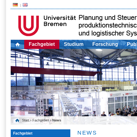
Fachgebiet
Studium
Forschung
Publ
Start
›
Fachgebiet
› News
NEWS
Fachgebiet