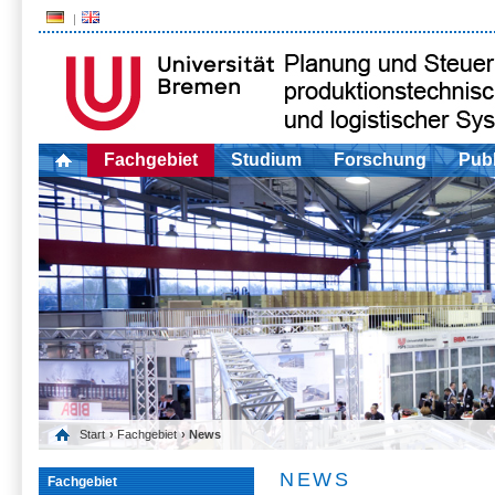
Fachgebiet
Studium
Forschung
Publ
Start
›
Fachgebiet
› News
NEWS
Fachgebiet