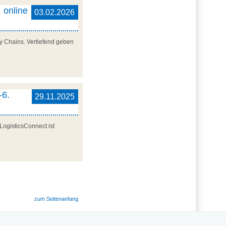
 online
03.02.2026
y Chains. Vertiefend geben
-6.
29.11.2025
LogisticsConnect ist
zum Seitenanfang