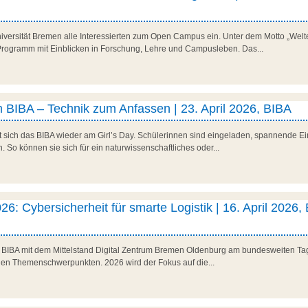
niversität Bremen alle Interessierten zum Open Campus ein. Unter dem Motto „Welte
es Programm mit Einblicken in Forschung, Lehre und Campusleben. Das...
 BIBA – Technik zum Anfassen | 23. April 2026, BIBA
t sich das BIBA wieder am Girl’s Day. Schülerinnen sind eingeladen, spannende Ein
So können sie sich für ein naturwissenschaftliches oder...
26: Cybersicherheit für smarte Logistik | 16. April 2026,
as BIBA mit dem Mittelstand Digital Zentrum Bremen Oldenburg am bundesweiten Tag 
den Themenschwerpunkten. 2026 wird der Fokus auf die...