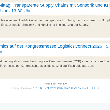
 Mittag: Transparente Supply Chains mit Sensorik und KI |
Uhr - 13:30 Uhr,
r bietet einen Überblick über Technologien zur Erhöhung der Transparenz in Suppl
Einsatz mobiler Sensorik und künstlicher Intelligenz in der Supply...
ics auf der Kongressmesse LogisticsConnect 2026 | 5.
n
net die LogisticsConnect im Congress Centrum Bremen (CCB) erneut ihre Tore. Die 
 Fachmesse mit Kongresscharakter, die speziell auf Fachleute aus den...
Treffer 1 bis 7 von 170
<< Erste
< Vorherige
1-7
8-14
15-21
22-28
29-35
36-42
43-49
Nächste >
Letzte >>