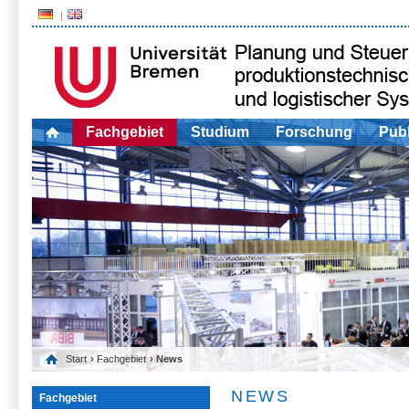
Fachgebiet
Studium
Forschung
Publ
Start
›
Fachgebiet
› News
NEWS
Fachgebiet