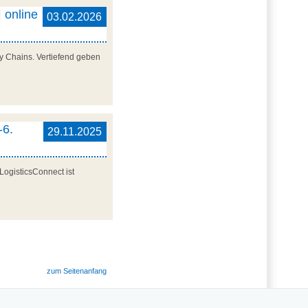
 online
03.02.2026
y Chains. Vertiefend geben
-6.
29.11.2025
LogisticsConnect ist
zum Seitenanfang