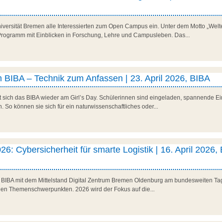
niversität Bremen alle Interessierten zum Open Campus ein. Unter dem Motto „Welte
es Programm mit Einblicken in Forschung, Lehre und Campusleben. Das...
 BIBA – Technik zum Anfassen | 23. April 2026, BIBA
t sich das BIBA wieder am Girl’s Day. Schülerinnen sind eingeladen, spannende Ein
So können sie sich für ein naturwissenschaftliches oder...
26: Cybersicherheit für smarte Logistik | 16. April 2026,
as BIBA mit dem Mittelstand Digital Zentrum Bremen Oldenburg am bundesweiten Tag 
den Themenschwerpunkten. 2026 wird der Fokus auf die...