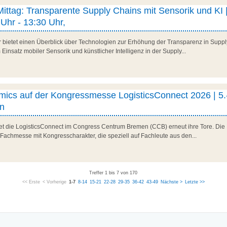
 Mittag: Transparente Supply Chains mit Sensorik und KI |
Uhr - 13:30 Uhr,
r bietet einen Überblick über Technologien zur Erhöhung der Transparenz in Suppl
Einsatz mobiler Sensorik und künstlicher Intelligenz in der Supply...
ics auf der Kongressmesse LogisticsConnect 2026 | 5.
n
net die LogisticsConnect im Congress Centrum Bremen (CCB) erneut ihre Tore. Die 
 Fachmesse mit Kongresscharakter, die speziell auf Fachleute aus den...
Treffer 1 bis 7 von 170
<< Erste
< Vorherige
1-7
8-14
15-21
22-28
29-35
36-42
43-49
Nächste >
Letzte >>