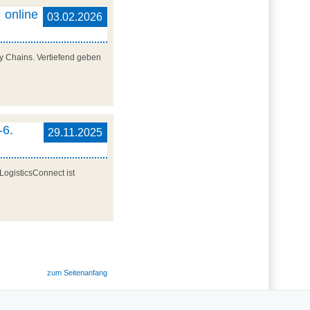
 online
03.02.2026
y Chains. Vertiefend geben
-6.
29.11.2025
LogisticsConnect ist
zum Seitenanfang