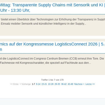
 Mittag: Transparente Supply Chains mit Sensorik und KI |
Uhr - 13:30 Uhr,
r bietet einen Überblick über Technologien zur Erhöhung der Transparenz in Suppl
Einsatz mobiler Sensorik und künstlicher Intelligenz in der Supply...
ics auf der Kongressmesse LogisticsConnect 2026 | 5.
n
net die LogisticsConnect im Congress Centrum Bremen (CCB) erneut ihre Tore. Die 
 Fachmesse mit Kongresscharakter, die speziell auf Fachleute aus den...
Treffer 1 bis 7 von 170
<< Erste
< Vorherige
1-7
8-14
15-21
22-28
29-35
36-42
43-49
Nächste >
Letzte >>