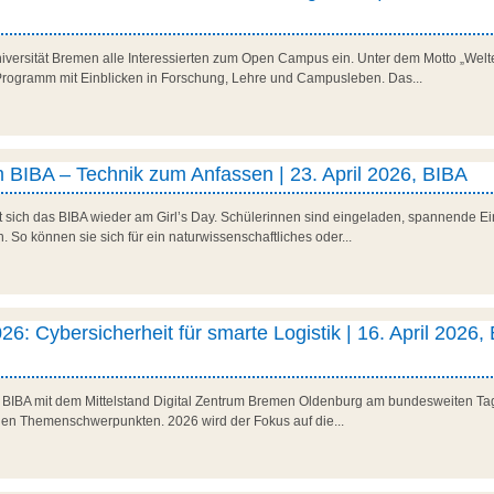
niversität Bremen alle Interessierten zum Open Campus ein. Unter dem Motto „Welte
es Programm mit Einblicken in Forschung, Lehre und Campusleben. Das...
 BIBA – Technik zum Anfassen | 23. April 2026, BIBA
t sich das BIBA wieder am Girl’s Day. Schülerinnen sind eingeladen, spannende Ein
So können sie sich für ein naturwissenschaftliches oder...
26: Cybersicherheit für smarte Logistik | 16. April 2026,
as BIBA mit dem Mittelstand Digital Zentrum Bremen Oldenburg am bundesweiten Tag 
den Themenschwerpunkten. 2026 wird der Fokus auf die...