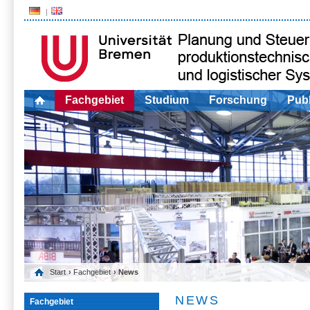
Fachgebiet
Studium
Forschung
Publ
Start
›
Fachgebiet
› News
NEWS
Fachgebiet