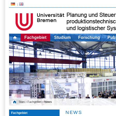
Fachgebiet
Studium
Forschung
Publ
Start
›
Fachgebiet
› News
NEWS
Fachgebiet