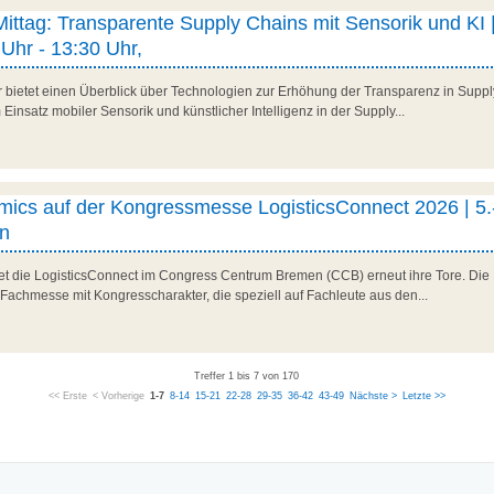
 Mittag: Transparente Supply Chains mit Sensorik und KI |
Uhr - 13:30 Uhr,
r bietet einen Überblick über Technologien zur Erhöhung der Transparenz in Suppl
Einsatz mobiler Sensorik und künstlicher Intelligenz in der Supply...
ics auf der Kongressmesse LogisticsConnect 2026 | 5.
n
net die LogisticsConnect im Congress Centrum Bremen (CCB) erneut ihre Tore. Die 
 Fachmesse mit Kongresscharakter, die speziell auf Fachleute aus den...
Treffer 1 bis 7 von 170
<< Erste
< Vorherige
1-7
8-14
15-21
22-28
29-35
36-42
43-49
Nächste >
Letzte >>