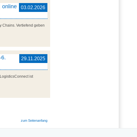
 online
03.02.2026
y Chains. Vertiefend geben
-6.
29.11.2025
LogisticsConnect ist
zum Seitenanfang