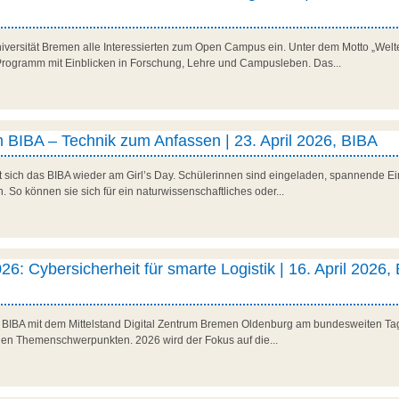
niversität Bremen alle Interessierten zum Open Campus ein. Unter dem Motto „Welte
es Programm mit Einblicken in Forschung, Lehre und Campusleben. Das...
 BIBA – Technik zum Anfassen | 23. April 2026, BIBA
t sich das BIBA wieder am Girl’s Day. Schülerinnen sind eingeladen, spannende Ein
So können sie sich für ein naturwissenschaftliches oder...
26: Cybersicherheit für smarte Logistik | 16. April 2026,
as BIBA mit dem Mittelstand Digital Zentrum Bremen Oldenburg am bundesweiten Tag 
den Themenschwerpunkten. 2026 wird der Fokus auf die...