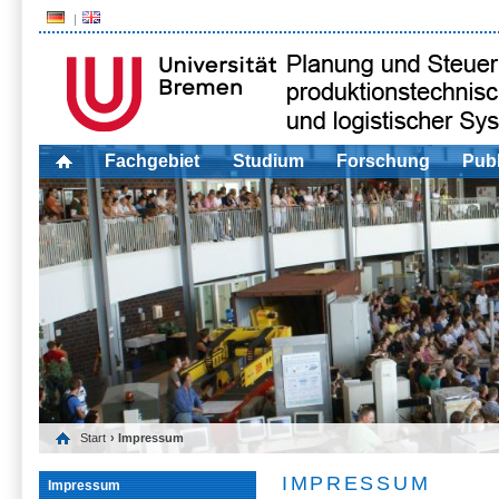
Fachgebiet
Studium
Forschung
Publ
Start
› Impressum
IMPRESSUM
Impressum