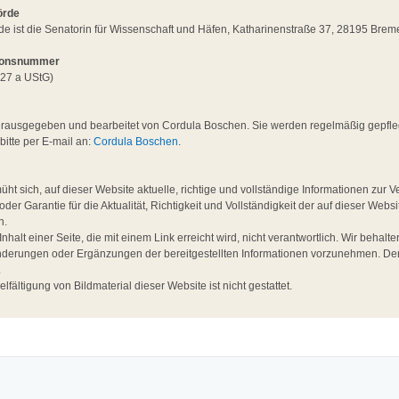
örde
de ist die Senatorin für Wissenschaft und Häfen, Katharinenstraße 37, 28195 Brem
tionsnummer
27 a UStG)
ausgegeben und bearbeitet von Cordula Boschen. Sie werden regelmäßig gepflegt 
itte per E-mail an:
Cordula Boschen
.
 sich, auf dieser Website aktuelle, richtige und vollständige Informationen zur Ve
der Garantie für die Aktualität, Richtigkeit und Vollständigkeit der auf dieser Websi
n.
Inhalt einer Seite, die mit einem Link erreicht wird, nicht verantwortlich. Wir behal
derungen oder Ergänzungen der bereitgestellten Informationen vorzunehmen. Der I
.
fältigung von Bildmaterial dieser Website ist nicht gestattet.