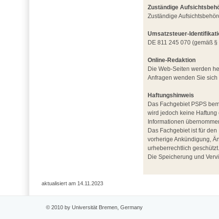
Zuständige Aufsichtsbeh
Zuständige Aufsichtsbehör
Umsatzsteuer-Identifika
DE 811 245 070 (gemäß § 
Online-Redaktion
Die Web-Seiten werden her
Anfragen wenden Sie sich b
Haftungshinweis
Das Fachgebiet PSPS bemüht
wird jedoch keine Haftung o
Informationen übernomme
Das Fachgebiet ist für den 
vorherige Ankündigung, Än
urheberrechtlich geschützt
Die Speicherung und Verviel
aktualisiert am 14.11.2023
© 2010 by Universität Bremen, Germany