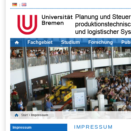
Fachgebiet
Studium
Forschung
Publ
Start
› Impressum
IMPRESSUM
Impressum